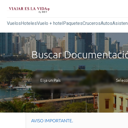
Vuelos
Hoteles
Vuelo + hotel
Paquetes
Cruceros
Autos
Asisten
Buscar
Documentaci
AVISO IMPORTANTE.