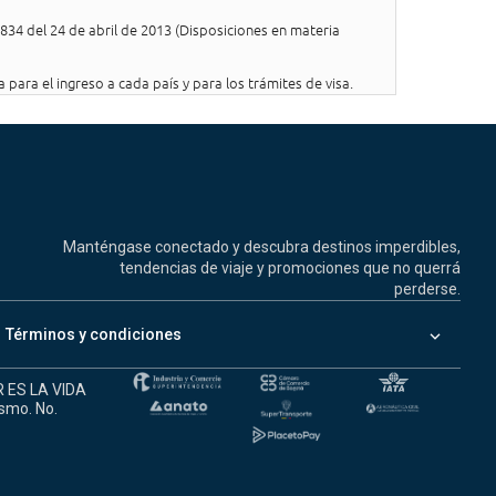
0834 del 24 de abril de 2013 (Disposiciones en materia
para el ingreso a cada país y para los trámites de visa.
Manténgase conectado y descubra destinos imperdibles,
tendencias de viaje y promociones que no querrá
perderse.
keyboard_arrow_down
Términos y condiciones
R ES LA VIDA
ismo. No.