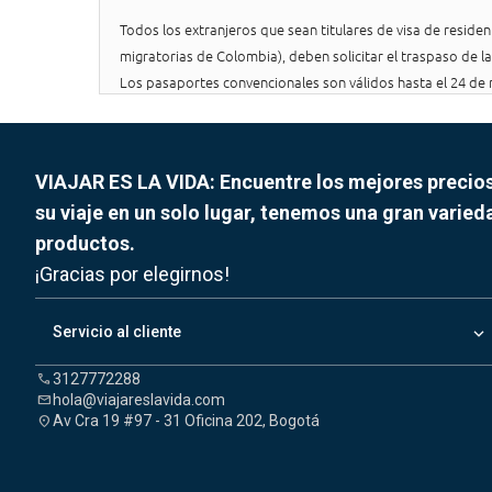
Todos los extranjeros que sean titulares de visa de reside
migratorias de Colombia), deben solicitar el traspaso de la 
Los pasaportes convencionales son válidos hasta el 24 de n
VIAJAR ES LA VIDA: Encuentre los mejores precio
su viaje en un solo lugar, tenemos una gran varied
productos.
¡Gracias por elegirnos!
keyboard_arrow_down
Servicio al cliente
3127772288
call
hola@viajareslavida.com
mail
Av Cra 19 #97 - 31 Oficina 202, Bogotá
location_on